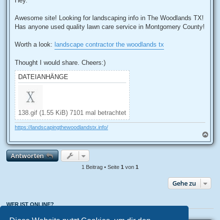
Hey.
t
r
a
Awesome site! Looking for landscaping info in The Woodlands TX!
g
Has anyone used quality lawn care service in Montgomery County!
Worth a look:
landscape contractor the woodlands tx
Thought I would share. Cheers:)
DATEIANHÄNGE
138.gif (1.55 KiB) 7101 mal betrachtet
https://landscapingthewoodlandstx.info/
N
a
c
Antworten
h
o
1 Beitrag • Seite
1
von
1
b
e
Gehe zu
n
WER IST ONLINE?
Mitglieder in diesem Forum: 0 Mitglieder und 1 Gast