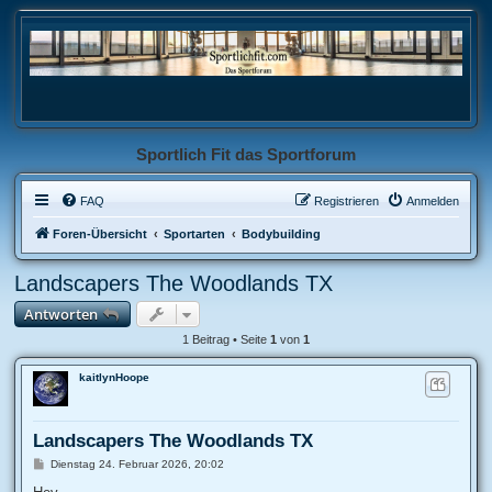
Sportlich Fit das Sportforum
FAQ
Registrieren
Anmelden
Foren-Übersicht
Sportarten
Bodybuilding
Landscapers The Woodlands TX
Antworten
1 Beitrag • Seite
1
von
1
kaitlynHoope
Landscapers The Woodlands TX
B
Dienstag 24. Februar 2026, 20:02
e
i