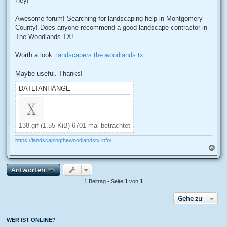
Hey!
t
r
a
Awesome forum! Searching for landscaping help in Montgomery
g
County! Does anyone recommend a good landscape contractor in
The Woodlands TX!
Worth a look:
landscapers the woodlands tx
Maybe useful. Thanks!
DATEIANHÄNGE
138.gif (1.55 KiB) 6701 mal betrachtet
https://landscapingthewoodlandstx.info/
N
a
c
Antworten
h
o
1 Beitrag • Seite
1
von
1
b
e
Gehe zu
n
WER IST ONLINE?