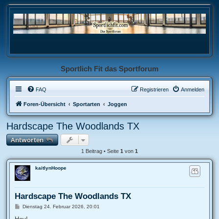
Sportlich Fit das Sportforum
FAQ
Registrieren
Anmelden
Foren-Übersicht
Sportarten
Joggen
Hardscape The Woodlands TX
Antworten
1 Beitrag • Seite
1
von
1
kaitlynHoope
Hardscape The Woodlands TX
B
Dienstag 24. Februar 2026, 20:01
e
i