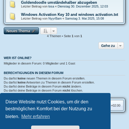
Goldendoodle umständehalber abzugeben
Letzter Beitrag von
losa
«
Dienstag 30. Dezember 2025, 12:03
Windows Activation Key 10 and windows activation.txt
Letzter Beitrag von
NyуrBam
«
Samstag 3. Mai 2025, 15:08
Neues Thema
4 Themen • Seite
1
von
1
Gehe zu
WER IST ONLINE?
Mitglieder in diesem Forum: 0 Mitglieder und 1 Gast
BERECHTIGUNGEN IN DIESEM FORUM
Du darfst
keine
neuen Themen in diesem Forum erstellen.
Du darfst
keine
Antworten zu Themen in diesem Forum erstellen.
Du darfst deine Beiträge in diesem Forum
nicht
ändern.
Du darfst deine Beiträge in diesem Forum
nicht
löschen.
Du darfst
keine
Dateianhänge in diesem Forum erstellen.
Diese Website nutzt Cookies, um dir den
Foren-Übersicht
Alle Zeiten sind
UTC+02:00
bestmöglichen Komfort bei der Nutzung zu
bieten.
Mehr erfahren
Aero
style developed for phpBB
Powered by
phpBB
® Forum Software © phpBB Limited