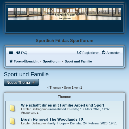
Sportlich Fit das Sportforum
FAQ
Registrieren
Anmelden
Foren-Übersicht
Sportforum
Sport und Familie
Sport und Familie
Neues Thema
4 Themen • Seite
1
von
1
Themen
Wie schafft ihr es mit Familie Arbeit und Sport
Letzter Beitrag von
uroosahmad
«
Freitag 13. März 2026, 11:32
Antworten:
1
Brush Removal The Woodlands TX
Letzter Beitrag von
kaitlynHoope
«
Dienstag 24. Februar 2026, 19:51