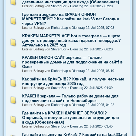
детальные инструкции для входа (Обновленная)
Letzter Beitrag von
StevenBor
«
Dienstag 22. Juli 2025, 07:20
Где найти зеркало на КРАКЕН ОНИОН
МАРКЕТПЛЕЙС!? Как зайти на krak33.net Сегодня
через VPN!?
Letzter Beitrag von
Richardpap
«
Dienstag 22. Juli 2025, 07:03
KRAKEN MARKETPLACE bot в тэлеграме — ищите
доступ к проверенный канал даркнет площадки.?
Актуально на 2025 год
Letzter Beitrag von
StevenBor
«
Dienstag 22. Juli 2025, 06:28
КРАКЕН ОНИОН САЙТ зеркала — Только
проверенные домены для подключения на сайт! в
Омск
Letzter Beitrag von
Richardpap
«
Dienstag 22. Juli 2025, 06:10
Как зайти на КрАкЕн!!!?? Кликай, и получи честные
инструкции для входа 2025 год
Letzter Beitrag von
StevenBor
«
Dienstag 22. Juli 2025, 04:39
КРАКЕН! зеркала — Только рабочие домены для
подключения на сайт! в Новосибирск
Letzter Beitrag von
Richardpap
«
Dienstag 22. Juli 2025, 04:22
Где найти на КРАКЕН ДАРКНЕТ ЗЕРКАЛО!?
Открывай, и получи актуальные инструкции для
входа (Обновленная)
Letzter Beitrag von
StevenBor
«
Dienstag 22. Juli 2025, 03:45
Где найти ссылку на KrAkeN!? Как зайти на krak33.net