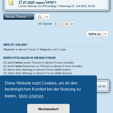
17.07.2025 через VPN??
Letzter Beitrag von
Richardpap
«
Dienstag 22. Juli 2025, 03:28
Neues Thema
1
2
3
Nächste
55 Themen
Gehe zu
WER IST ONLINE?
Mitglieder in diesem Forum: 0 Mitglieder und 1 Gast
BERECHTIGUNGEN IN DIESEM FORUM
Du darfst
keine
neuen Themen in diesem Forum erstellen.
Du darfst
keine
Antworten zu Themen in diesem Forum erstellen.
Du darfst deine Beiträge in diesem Forum
nicht
ändern.
Du darfst deine Beiträge in diesem Forum
nicht
löschen.
Du darfst
keine
Dateianhänge in diesem Forum erstellen.
Diese Website nutzt Cookies, um dir den
Foren-Übersicht
Alle Zeiten sind
UTC+02:00
bestmöglichen Komfort bei der Nutzung zu
bieten.
Mehr erfahren
Aero
style developed for phpBB
Powered by
phpBB
® Forum Software © phpBB Limited
Verstanden!
Deutsche Übersetzung durch
phpBB.de