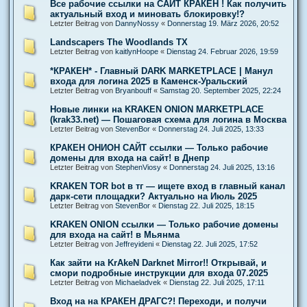
Все рабочие ссылки на САЙТ КРАКЕН ! Как получить
актуальный вход и миновать блокировку!?
Letzter Beitrag von
DannyNossy
«
Donnerstag 19. März 2026, 20:52
Landscapers The Woodlands TX
Letzter Beitrag von
kaitlynHoope
«
Dienstag 24. Februar 2026, 19:59
*КРАКЕН* - Главный DARK MARKETPLACE | Манул
входа для логина 2025 в Каменск-Уральский
Letzter Beitrag von
Bryanbouff
«
Samstag 20. September 2025, 22:24
Новые линки на KRAKEN ONION MARKETPLACE
(krak33.net) — Пошаговая схема для логина в Москва
Letzter Beitrag von
StevenBor
«
Donnerstag 24. Juli 2025, 13:33
КРАКЕН ОНИОН САЙТ ссылки — Только рабочие
домены для входа на сайт! в Днепр
Letzter Beitrag von
StephenViosy
«
Donnerstag 24. Juli 2025, 13:16
KRAKEN TOR bot в тг — ищете вход в главный канал
дарк-сети площадки? Актуально на Июль 2025
Letzter Beitrag von
StevenBor
«
Dienstag 22. Juli 2025, 18:15
KRAKEN ONION ссылки — Только рабочие домены
для входа на сайт! в Мьянма
Letzter Beitrag von
Jeffreyideni
«
Dienstag 22. Juli 2025, 17:52
Как зайти на KrAkeN Darknet Mirror!! Открывай, и
смори подробные инструкции для входа 07.2025
Letzter Beitrag von
Michaeladvek
«
Dienstag 22. Juli 2025, 17:11
Вход на на КРАКЕН ДРАГС?! Переходи, и получи