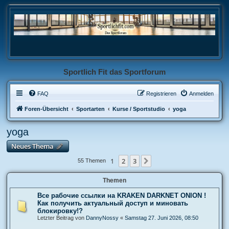
Sportlich Fit das Sportforum
FAQ
Registrieren
Anmelden
Foren-Übersicht
Sportarten
Kurse / Sportstudio
yoga
yoga
Neues Thema
1
2
3
Nächste
55 Themen
Themen
Все рабочие ссылки на KRAKEN DARKNET ONION !
Как получить актуальный доступ и миновать
блокировку!?
Letzter Beitrag von
DannyNossy
«
Samstag 27. Juni 2026, 08:50