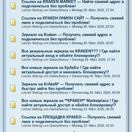
Ссылка на KRAKEN MARKET — Найти свежий адрес и
подключиться без проблем!
Letzter Beitrag von
DannyNossy
«
Montag 30. März 2026, 17:54
Ссылка на КРАКЕН ОНИОН САЙТ — Получить свежий
линк и подключиться без проблем!
Letzter Beitrag von
DannyNossy
«
Montag 30. März 2026, 02:54
Зеркало на Kraken — Получить свежий адрес и
подключиться без проблем!
Letzter Beitrag von
DannyNossy
«
Montag 30. März 2026, 00:07
Все акиуальные зеркала на KRAKEN??? ! Где найти
актуальный вход и обойти блокировку!?
Letzter Beitrag von
DannyNossy
«
Sonntag 29. März 2026, 17:34
Все новые зеркала на КрАкЕн ! Где найти
актуальный доступ и миновать блокировку!?
Letzter Beitrag von
DannyNossy
«
Donnerstag 26. März 2026, 20:03
Зеркало на KrAkeN* — Получить свежий адрес и
быстро зайти без проблем!
Letzter Beitrag von
DannyNossy
«
Donnerstag 26. März 2026, 05:08
Все новые зеркала на **КРАКЕН** Marketplace ! Где
найти актуальный доступ и обойти блокировку!?
Letzter Beitrag von
DannyNossy
«
Montag 23. März 2026, 06:35
Ссылка на ПЛОЩАДКА КРАКЕН — Получить свежий
линк и подключиться без проблем!
Letzter Beitrag von
DannyNossy
«
Montag 23. März 2026, 02:43