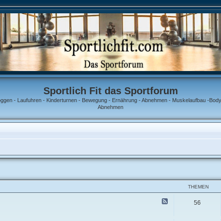
Sportlich Fit das Sportforum
oggen - Laufuhren - Kinderturnen - Bewegung - Ernährung - Abnehmen - Muskelaufbau -Bodyb
Abnehmen
THEMEN
F
56
e
e
d