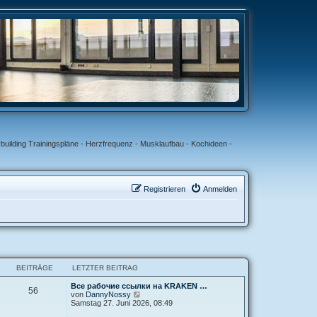
uilding Trainingspläne - Herzfrequenz - Musklaufbau - Kochideen -
Registrieren
Anmelden
BEITRÄGE
LETZTER BEITRAG
Все рабочие ссылки на KRAKEN …
56
N
von
DannyNossy
e
Samstag 27. Juni 2026, 08:49
u