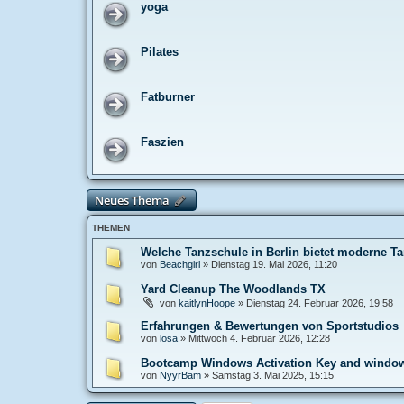
yoga
Pilates
Fatburner
Faszien
Neues Thema
THEMEN
Welche Tanzschule in Berlin bietet moderne T
von
Beachgirl
»
Dienstag 19. Mai 2026, 11:20
Yard Cleanup The Woodlands TX
von
kaitlynHoope
»
Dienstag 24. Februar 2026, 19:58
Erfahrungen & Bewertungen von Sportstudios
von
losa
»
Mittwoch 4. Februar 2026, 12:28
Bootcamp Windows Activation Key and windows
von
NyуrBam
»
Samstag 3. Mai 2025, 15:15