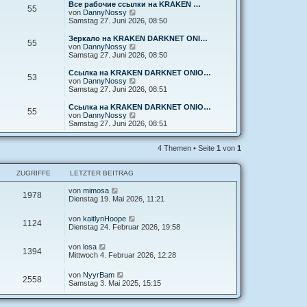
e
Все рабочие ссылки на KRAKEN …
55
s
N
von
DannyNossy
t
e
Samstag 27. Juni 2026, 08:50
e
u
r
e
Зеркало на KRAKEN DARKNET ONI…
55
B
s
N
von
DannyNossy
e
t
e
Samstag 27. Juni 2026, 08:50
i
e
u
t
r
e
Ссылка на KRAKEN DARKNET ONIO…
r
53
B
s
N
von
DannyNossy
a
e
t
e
Samstag 27. Juni 2026, 08:51
g
i
e
u
t
r
e
Ссылка на KRAKEN DARKNET ONIO…
r
55
B
s
N
von
DannyNossy
a
e
t
e
Samstag 27. Juni 2026, 08:51
g
i
e
u
t
r
e
r
B
s
4 Themen • Seite
1
von
1
a
e
t
g
i
e
t
r
ZUGRIFFE
LETZTER BEITRAG
r
B
a
e
von
mimosa
1978
g
i
Dienstag 19. Mai 2026, 11:21
t
r
von
kaitlynHoope
a
1124
Dienstag 24. Februar 2026, 19:58
g
von
losa
1394
Mittwoch 4. Februar 2026, 12:28
von
NyуrBam
2558
Samstag 3. Mai 2025, 15:15