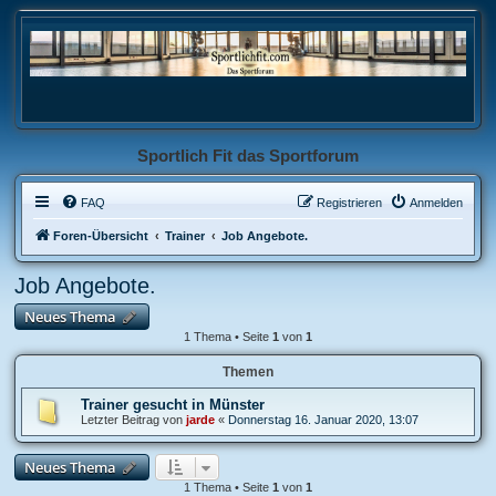
Sportlich Fit das Sportforum
FAQ
Registrieren
Anmelden
Foren-Übersicht
Trainer
Job Angebote.
Job Angebote.
Neues Thema
1 Thema • Seite
1
von
1
Themen
Trainer gesucht in Münster
Letzter Beitrag von
jarde
«
Donnerstag 16. Januar 2020, 13:07
Neues Thema
1 Thema • Seite
1
von
1