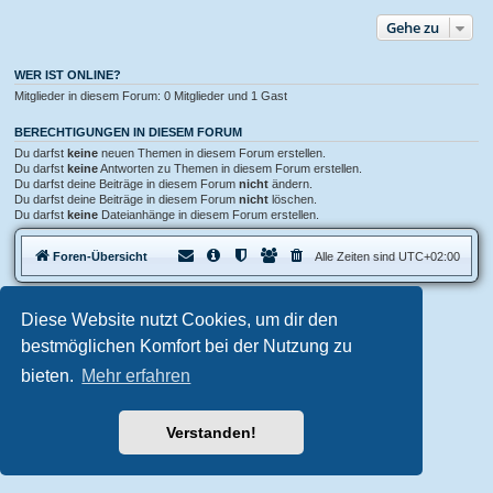
Gehe zu
WER IST ONLINE?
Mitglieder in diesem Forum: 0 Mitglieder und 1 Gast
BERECHTIGUNGEN IN DIESEM FORUM
Du darfst
keine
neuen Themen in diesem Forum erstellen.
Du darfst
keine
Antworten zu Themen in diesem Forum erstellen.
Du darfst deine Beiträge in diesem Forum
nicht
ändern.
Du darfst deine Beiträge in diesem Forum
nicht
löschen.
Du darfst
keine
Dateianhänge in diesem Forum erstellen.
Foren-Übersicht
Alle Zeiten sind
UTC+02:00
Aero
style developed for phpBB
Diese Website nutzt Cookies, um dir den
Powered by
phpBB
® Forum Software © phpBB Limited
bestmöglichen Komfort bei der Nutzung zu
Deutsche Übersetzung durch
phpBB.de
bieten.
Mehr erfahren
Datenschutz
|
Nutzungsbedingungen
Verstanden!