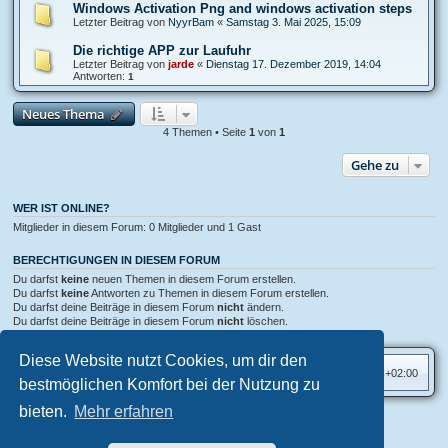
Windows Activation Png and windows activation steps
Letzter Beitrag von
NyуrBam
«
Samstag 3. Mai 2025, 15:09
Die richtige APP zur Laufuhr
Letzter Beitrag von
jarde
«
Dienstag 17. Dezember 2019, 14:04
Antworten:
1
Neues Thema
4 Themen • Seite
1
von
1
Gehe zu
WER IST ONLINE?
Mitglieder in diesem Forum: 0 Mitglieder und 1 Gast
BERECHTIGUNGEN IN DIESEM FORUM
Du darfst
keine
neuen Themen in diesem Forum erstellen.
Du darfst
keine
Antworten zu Themen in diesem Forum erstellen.
Du darfst deine Beiträge in diesem Forum
nicht
ändern.
Du darfst deine Beiträge in diesem Forum
nicht
löschen.
Du darfst
keine
Dateianhänge in diesem Forum erstellen.
Diese Website nutzt Cookies, um dir den
Foren-Übersicht
Alle Zeiten sind
UTC+02:00
bestmöglichen Komfort bei der Nutzung zu
bieten.
Mehr erfahren
Aero
style developed for phpBB
Powered by
phpBB
® Forum Software © phpBB Limited