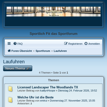
Sportlich Fit das Sportforum
FAQ
Registrieren
Anmelden
Foren-Übersicht
Sportforum
Laufuhren
Laufuhren
Neues Thema
4 Themen • Seite
1
von
1
Themen
Licensed Landscaper The Woodlands TX
Letzter Beitrag von
kaitlynHoope
«
Dienstag 24. Februar 2026, 19:52
Welche Uhr ist die Beste
Letzter Beitrag von
emirui
«
Donnerstag 27. November 2025, 15:05
Antworten:
2