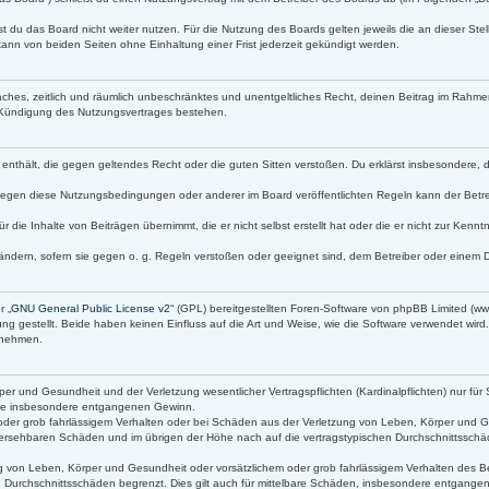
t du das Board nicht weiter nutzen. Für die Nutzung des Boards gelten jeweils die an dieser Stel
ann von beiden Seiten ohne Einhaltung einer Frist jederzeit gekündigt werden.
infaches, zeitlich und räumlich unbeschränktes und unentgeltliches Recht, deinen Beitrag im Rah
 Kündigung des Nutzungsvertrages bestehen.
lte enthält, die gegen geltendes Recht oder die guten Sitten verstoßen. Du erklärst insbesondere,
gegen diese Nutzungsbedingungen oder anderer im Board veröffentlichten Regeln kann der Betr
r die Inhalte von Beiträgen übernimmt, die er nicht selbst erstellt hat oder die er nicht zur Ken
ändern, sofern sie gegen o. g. Regeln verstoßen oder geeignet sind, dem Betreiber oder einem 
r „
GNU General Public License v2
“ (GPL) bereitgestellten Foren-Software von phpBB Limited (
g gestellt. Beide haben keinen Einfluss auf die Art und Weise, wie die Software verwendet wir
s nehmen.
r und Gesundheit und der Verletzung wesentlicher Vertragspflichten (Kardinalpflichten) nur für 
 wie insbesondere entgangenen Gewinn.
oder grob fahrlässigem Verhalten oder bei Schäden aus der Verletzung von Leben, Körper und Ge
orhersehbaren Schäden und im übrigen der Höhe nach auf die vertragstypischen Durchschnittsschäd
 von Leben, Körper und Gesundheit oder vorsätzlichem oder grob fahrlässigem Verhalten des Bet
 Durchschnittsschäden begrenzt. Dies gilt auch für mittelbare Schäden, insbesondere entgang