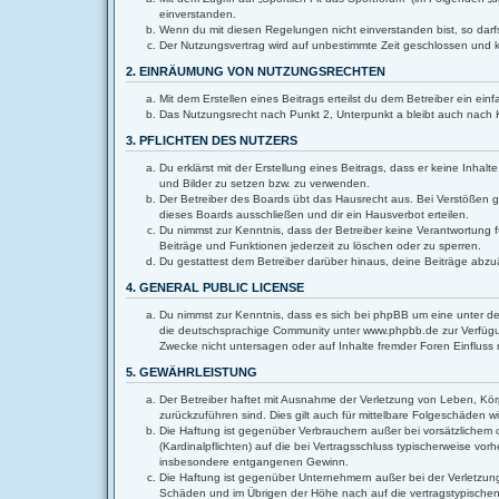
einverstanden.
Wenn du mit diesen Regelungen nicht einverstanden bist, so darfs
Der Nutzungsvertrag wird auf unbestimmte Zeit geschlossen und k
2. EINRÄUMUNG VON NUTZUNGSRECHTEN
Mit dem Erstellen eines Beitrags erteilst du dem Betreiber ein e
Das Nutzungsrecht nach Punkt 2, Unterpunkt a bleibt auch nach
3. PFLICHTEN DES NUTZERS
Du erklärst mit der Erstellung eines Beitrags, dass er keine Inha
und Bilder zu setzen bzw. zu verwenden.
Der Betreiber des Boards übt das Hausrecht aus. Bei Verstößen 
dieses Boards ausschließen und dir ein Hausverbot erteilen.
Du nimmst zur Kenntnis, dass der Betreiber keine Verantwortung fü
Beiträge und Funktionen jederzeit zu löschen oder zu sperren.
Du gestattest dem Betreiber darüber hinaus, deine Beiträge abzu
4. GENERAL PUBLIC LICENSE
Du nimmst zur Kenntnis, dass es sich bei phpBB um eine unter de
die deutschsprachige Community unter www.phpbb.de zur Verfügun
Zwecke nicht untersagen oder auf Inhalte fremder Foren Einflus
5. GEWÄHRLEISTUNG
Der Betreiber haftet mit Ausnahme der Verletzung von Leben, Körpe
zurückzuführen sind. Dies gilt auch für mittelbare Folgeschäden
Die Haftung ist gegenüber Verbrauchern außer bei vorsätzlichem 
(Kardinalpflichten) auf die bei Vertragsschluss typischerweise v
insbesondere entgangenen Gewinn.
Die Haftung ist gegenüber Unternehmern außer bei der Verletzung
Schäden und im Übrigen der Höhe nach auf die vertragstypischen