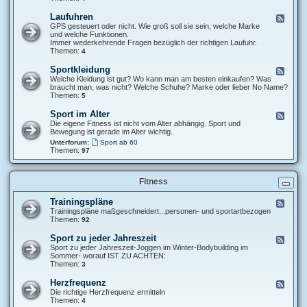
u
S
n
p
Laufuhren
F
d
o
e
GPS gesteuert oder nicht. Wie groß soll sie sein, welche Marke
F
r
e
und welche Funktionen.
a
t
d
Immer wederkehrende Fragen bezüglich der richtigen Laufuhr.
m
s
-
Themen:
4
i
t
L
l
u
a
i
Sportkleidung
F
d
u
e
e
Welche Kleidung ist gut? Wo kann man am besten einkaufen? Was
i
f
e
braucht man, was nicht? Welche Schuhe? Marke oder lieber No Name?
o
u
d
Themen:
5
/
h
-
F
r
S
i
Sport im Alter
F
e
p
t
e
Die eigene Fitness ist nicht vom Alter abhängig. Sport und
n
o
n
e
Bewegung ist gerade im Alter wichtig.
r
e
d
Unterforum:
Sport ab 60
t
s
-
Themen:
97
k
s
S
l
s
p
e
t
o
i
u
r
Fitness
d
d
t
u
i
i
Trainingspläne
n
F
o
m
g
e
Trainingspläne maßgeschneidert...personen- und sportartbezogen
A
e
Themen:
92
l
d
t
-
Sport zu jeder Jahreszeit
e
F
T
r
e
Sport zu jeder Jahreszeit-Joggen im Winter-Bodybuilding im
r
e
Sommer- worauf IST ZU ACHTEN:
a
d
Themen:
3
i
-
n
S
Herzfrequenz
F
i
p
e
Die richtige Herzfrequenz ermitteln
n
o
e
Themen:
4
g
r