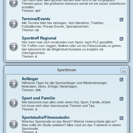
r
e
Themen passt. Bei größerem Interesse werde ich ein neues Unterforum
s
d
erstellen.
t
-
Themen:
427
e
D
l
i
l
Termine/Events
F
s
u
e
Alle Termine bitte hier eintragen. Vom Marathon, Triathlon,
k
n
e
Fußballturnier, Private Events, Sportabzeichen.
u
g
d
Themen:
16
s
s
-
s
r
T
Sporttreff Regional
F
i
u
e
e
Hier kann man sich verabreden zum Sport, nach PLZ gestaffelt.
o
n
r
e
Ob Treffen zum Joggen, Walken oder um ins Fitnessstudio zu gehen,
n
d
m
d
hier bekommt ihr die Möglichkeit Kontakte zu knüpfen mit
s
e
i
-
Gleichgesinnten.
r
n
S
Themen:
6
u
e
p
n
/
o
d
E
r
e
v
Sportforum
t
e
t
n
r
Anfänger
F
t
e
e
Hilfreiche Tipps für alle Sportanfänger und Wiedereinsteiger.
s
f
e
Motivation, Ideen, Erfolge, Niederlagen,
f
d
Themen:
109
R
-
e
A
Sport und Familie
F
g
n
e
Wie bekommt man alles unter einen Hut, Sport, Familie, Arbeit-
i
f
e
Ich freue mich über Interessante Themen und Tips.
o
ä
d
Themen:
4
n
n
-
a
g
S
l
Sportstudio/Fitnessstudio
F
e
p
e
Welches Sportstudio ist das Beste? Welche Unterschiede gibt es?
r
o
e
Was sollte ein Studio anbieten? Alles rund um das Trainieren in einem
r
d
Sportstudio.
t
-
Themen:
4