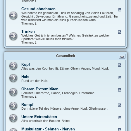
k
Themen:
1
d
e
K
l
Gesund abnehmen
F
o
a
e
Wie nehme ich gesund ab. Dies ist Abhängig von vielen Faktoren,
c
u
e
Gewicht , Bewegung, Ernährung, Gesundheitszustand und Zeit. Hier
h
f
d
wird diskutiert wie man die Kilos purzeln lassen kann.
i
b
-
Themen:
1
d
a
G
e
u
e
e
Trinken
F
s
n
e
Welches Getränk ist am besten? Welches Getränk zu welcher
u
e
Sportart? Wieviel muss man trinken?
n
d
Themen:
2
d
-
a
T
b
r
n
Gesundheit
i
e
n
h
k
Kopf
F
m
e
e
Alles was den Kopf betrifft. Zähne, Ohren, Augen, Mund, Kopf,
e
n
e
n
d
Hals
F
-
e
Rund um den Hals
K
e
o
d
Oberen Extremitäten
p
F
-
f
e
Schulter, Oberarme, Hände, Ellenbogen, Unterarme
H
e
Themen:
1
a
d
l
-
Rumpf
F
s
O
e
Der mittlere Teil des Körpers, ohne Arme, Kopf, Gliedmassen.
b
e
e
d
Untere Extremitäten
F
r
-
e
Alles unterhalb des Becken. Beine
e
R
e
n
u
d
E
Muskulatur - Sehnen - Nerven
m
F
-