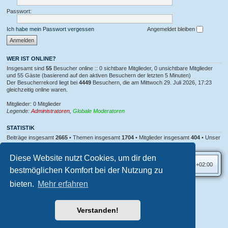
e
u
n
b
n
Passwort:
/
o
g
f
t
i
e
Ich habe mein Passwort vergessen
Angemeldet bleiben
n
.
d
e
n
WER IST ONLINE?
Insgesamt sind
55
Besucher online :: 0 sichtbare Mitglieder, 0 unsichtbare Mitglieder
und 55 Gäste (basierend auf den aktiven Besuchern der letzten 5 Minuten)
Der Besucherrekord liegt bei
4449
Besuchern, die am Mittwoch 29. Juli 2026, 17:23
gleichzeitig online waren.
Mitglieder: 0 Mitglieder
Legende:
Administratoren
,
Globale Moderatoren
STATISTIK
Beiträge insgesamt
2665
• Themen insgesamt
1704
• Mitglieder insgesamt
404
• Unser
neuestes Mitglied:
nakrwvdWoory
Diese Website nutzt Cookies, um dir den
Foren-Übersicht
Alle Zeiten sind
UTC+02:00
bestmöglichen Komfort bei der Nutzung zu
bieten.
Mehr erfahren
Aero
style developed for phpBB
Powered by
phpBB
® Forum Software © phpBB Limited
Verstanden!
Deutsche Übersetzung durch
phpBB.de
Datenschutz
|
Nutzungsbedingungen