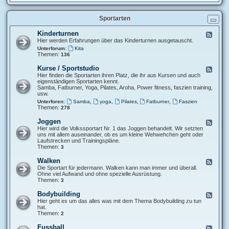
d
s
t
-
p
z
H
l
u
Sportarten
e
ä
j
r
n
e
z
e
Kinderturnen
F
d
f
e
Hier werden Erfahrungen über das Kinderturnen ausgetauscht.
e
r
e
r
Unterforum:
Kita
e
d
J
Themen:
136
q
-
a
u
K
h
Kurse / Sportstudio
e
F
i
r
n
e
Hier finden die Sportarten ihren Platz, die ihr aus Kursen und auch
n
e
z
e
eigenständigen Sportarten kennt.
d
s
d
Samba, Fatburner, Yoga, Pilates, Aroha, Power fitness, faszien training,
e
z
-
usw.
r
e
K
,
,
,
,
t
Unterforen:
Samba
yoga
Pilates
Fatburner
Faszien
i
u
Themen:
u
278
t
r
r
s
n
Joggen
F
e
e
e
Hier wird die Volkssportart Nr. 1 das Joggen behandelt. Wir setzten
/
n
e
uns mit allem auseinander, ob es um kleine Wehwehchen geht oder
S
d
Laufstrecken und Trainingspläne.
p
-
Themen:
3
o
J
r
o
Walken
t
F
g
s
e
Die Sportart für jedermann. Walken kann man immer und überall.
g
t
e
Ohne viel Aufwand und ohne spezielle Ausrüstung.
e
u
d
Themen:
3
n
d
-
i
W
Bodybuilding
F
o
a
e
Hier geht es um das alles was mit dem Thema Bodybuilding zu tun
l
e
hat.
k
d
Themen:
2
e
-
n
B
Fussball
F