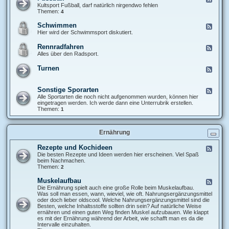
o
e
Kultsport Fußball, darf natürlich nirgendwo fehlen
d
e
Themen:
4
y
d
b
-
Schwimmen
F
u
F
e
Hier wird der Schwimmsport diskutiert.
i
u
e
l
s
d
d
Rennradfahren
F
s
-
i
e
Alles über den Radsport.
b
S
n
e
a
c
g
d
l
Turnen
h
F
-
l
w
e
R
i
e
e
m
d
Sonstige Sporarten
n
F
m
-
n
e
Alle Sportarten die noch nicht aufgenommen wurden, können hier
e
T
r
e
eingetragen werden. Ich werde dann eine Unterrubrik erstellen.
n
u
a
d
Themen:
1
r
d
-
n
f
S
e
a
o
n
Ernährung
h
n
r
s
e
t
Rezepte und Kochideen
F
n
i
e
Die besten Rezepte und Ideen werden hier erscheinen. Viel Spaß
g
e
beim Nachmachen.
e
d
Themen:
2
S
-
p
R
Muskelaufbau
F
o
e
e
Die Ernährung spielt auch eine große Rolle beim Muskelaufbau.
r
z
e
Was soll man essen, wann, wieviel, wie oft. Nahrungsergänzungsmittel
a
e
d
oder doch lieber oldscool. Welche Nahrungsergänzungsmittel sind die
r
p
-
Besten, welche Inhaltsstoffe sollten drin sein? Auf natürliche Weise
t
t
M
ernähren und einen guten Weg finden Muskel aufzubauen. Wie klappt
e
e
u
es mit der Ernährung während der Arbeit, wie schafft man es da die
n
u
s
Intervalle einzuhalten.
n