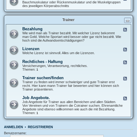
x
p
e
Bauchmuskulatur oder Rückenmuskulatur und die Muskelgruppen
U
t
f
e
des jeweiligen Körperabschnitts
n
r
d
t
e
-
e
m
M
r
i
Trainer
u
e
t
s
E
ä
k
Bezahlung
F
x
t
u
e
Wie wird man als Trainer bezahlt. Mit welcher Lizenz bekommt
t
e
l
e
man Geld. Welche Sportart wird besser oder gar nicht bezahlt. Wie
r
n
a
d
hoch sind die Aufwandsentschädigungen?
e
t
-
m
u
B
i
Lizenzen
F
r
e
t
e
Welche Lizenz ist sinnvoll. Alles um die Lizenzen.
-
z
ä
e
S
a
t
d
e
Rechtliches - Haftung
F
h
e
-
h
e
Versicherungen, Verantwortung, rechtliches.
l
n
L
n
e
Themen:
u
1
i
e
d
n
z
n
-
g
Trainer suchen/finden
F
e
-
R
e
Trainer zu finden wird immer schwieriger und gute Trainer erst
n
N
e
e
recht. Hier kann mann Trainer fair bewerten und hier können sich
z
e
c
d
Trainer präsentieren.
e
r
h
-
n
v
t
T
Job Angebote.
e
F
l
r
n
e
Job Angebote für Trainer aus allen Bereichen und allen Städten.
i
a
e
Von Vereinen und von Trainern die Cotrainer suchen. Ehrenamtliche
c
i
d
Angebote sind ebenso willkommen wie auch die mit Bezahlung.
h
n
-
Themen:
1
e
e
J
s
r
o
-
s
b
H
u
ANMELDEN
•
REGISTRIEREN
A
a
c
n
f
Benutzername:
h
g
t
e