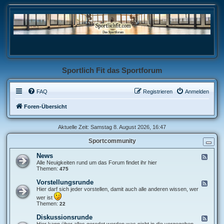
Sportlich Fit das Sportforum
FAQ
Registrieren
Anmelden
Foren-Übersicht
Aktuelle Zeit: Samstag 8. August 2026, 16:47
Sportcommunity
News
F
e
Alle Neuigkeiten rund um das Forum findet ihr hier
e
Themen:
475
d
-
Vorstellungsrunde
F
N
e
Hier darf sich jeder vorstellen, damit auch alle anderen wissen, wer
e
e
wer ist
w
d
Themen:
22
s
-
V
Diskussionsrunde
F
o
e
Hier kann über alles geredet werden was nicht in die vorgegeben